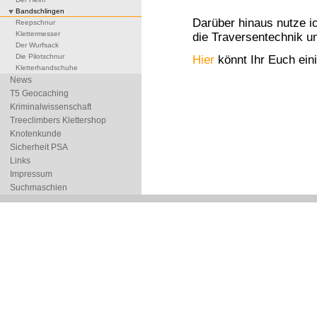
Bandschlingen
Darüber hinaus nutze i
Reepschnur
Klettermesser
die Traversentechnik u
Der Wurfsack
Die Pilotschnur
Hier
könnt Ihr Euch ein
Kletterhandschuhe
News
T5 Geocaching
Kriminalwissenschaft
Treeclimbers Klettershop
Knotenkunde
Sicherheit PSA
Links
Impressum
Suchmaschien