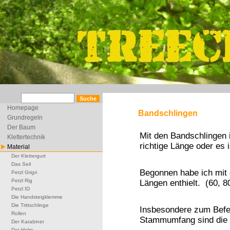
Homepage
Bandschlingen
Grundregeln
Der Baum
Mit den Bandschlingen i
Klettertechnik
richtige Länge oder es 
Material
Der Klettergurt
Das Seil
Begonnen habe ich mit
Petzl Grigri
Petzl Rig
Längen enthielt. (60, 8
Petzl ID
Die Handsteigklemme
Die Trittschlinge
Insbesondere zum Befe
Rollen
Stammumfang sind die l
Der Karabiner
Der Helm